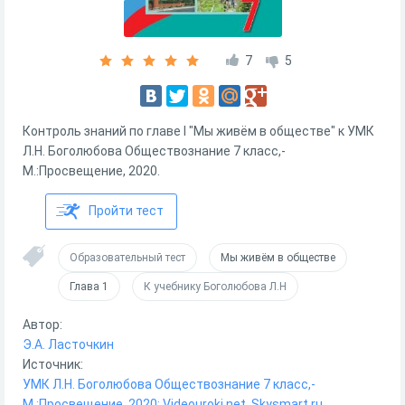
7
5
Контроль знаний по главе I "Мы живём в обществе" к УМК
Л.Н. Боголюбова Обществознание 7 класс,-
М.:Просвещение, 2020.
Пройти тест
Образовательный тест
Мы живём в обществе
Глава 1
К учебнику Боголюбова Л.Н
Автор:
Э.А. Ласточкин
Источник:
УМК Л.Н. Боголюбова Обществознание 7 класс,-
М.:Просвещение, 2020; Videouroki.net, Skysmart.ru,