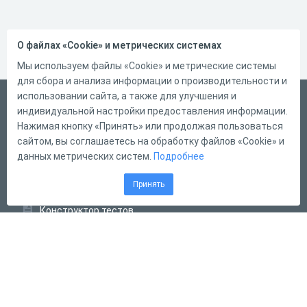
О файлах «Cookie» и метрических системах
Мы используем файлы «Cookie» и метрические системы
для сбора и анализа информации о производительности и
использовании сайта, а также для улучшения и
Русский
индивидуальной настройки предоставления информации.
Справка
Нажимая кнопку «Принять» или продолжая пользоваться
сайтом, вы соглашаетесь на обработку файлов «Cookie» и
Форма обратной связи
данных метрических систем.
Подробнее
Контакты
Принять
Тарифы
Конструктор тестов
Конструктор опросов
Конструктор кроссвордов
Диалоговые тренажёры
Комплексные задания