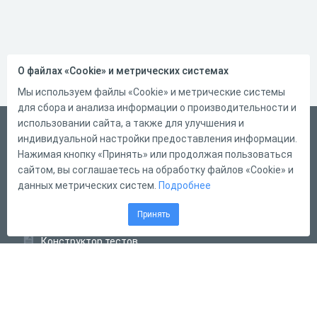
О файлах «Cookie» и метрических системах
Мы используем файлы «Cookie» и метрические системы
для сбора и анализа информации о производительности и
использовании сайта, а также для улучшения и
Русский
индивидуальной настройки предоставления информации.
Справка
Нажимая кнопку «Принять» или продолжая пользоваться
сайтом, вы соглашаетесь на обработку файлов «Cookie» и
Форма обратной связи
данных метрических систем.
Подробнее
Контакты
Принять
Тарифы
Конструктор тестов
Конструктор опросов
Конструктор кроссвордов
Диалоговые тренажёры