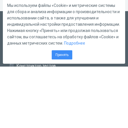
Мы используем файлы «Cookie» и метрические системы
для сбора и анализа информации о производительности и
использовании сайта, а также для улучшения и
Русский
индивидуальной настройки предоставления информации.
Справка
Нажимая кнопку «Принять» или продолжая пользоваться
сайтом, вы соглашаетесь на обработку файлов «Cookie» и
Форма обратной связи
данных метрических систем.
Подробнее
Контакты
Принять
Тарифы
Конструктор тестов
Конструктор опросов
Конструктор кроссвордов
Диалоговые тренажёры
Комплексные задания
Система Дистанционного Обучения
2011 - 2026
Online Test Pad
Соглашение об использовании
Оферта