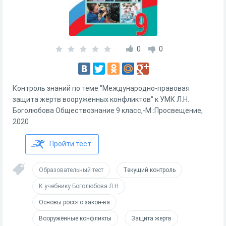
0
0
Контроль знаний по теме "Международно-правовая
защита жертв вооруженных конфликтов" к УМК Л.Н.
Боголюбова Обществознание 9 класс,-М.:Просвещение,
2020
Пройти тест
Образовательный тест
Текущий контроль
К учебнику Боголюбова Л.Н
Основы росс-го закон-ва
Вооружённые конфликты
Защита жертв