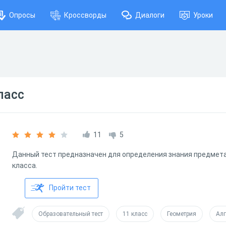
Опросы
Кроссворды
Диалоги
Уроки
ласс
11
5
Данный тест предназначен для определения знания предмета 
класса.
Пройти тест
Образовательный тест
11 класс
Геометрия
Алг