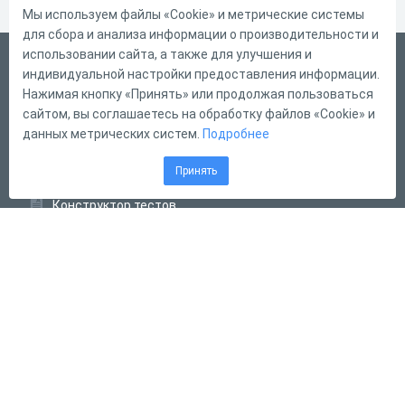
Мы используем файлы «Cookie» и метрические системы
для сбора и анализа информации о производительности и
использовании сайта, а также для улучшения и
Русский
индивидуальной настройки предоставления информации.
Справка
Нажимая кнопку «Принять» или продолжая пользоваться
сайтом, вы соглашаетесь на обработку файлов «Cookie» и
Форма обратной связи
данных метрических систем.
Подробнее
Контакты
Принять
Тарифы
Конструктор тестов
Конструктор опросов
Конструктор кроссвордов
Диалоговые тренажёры
Комплексные задания
Система Дистанционного Обучения
2011 - 2026
Online Test Pad
Соглашение об использовании
Оферта