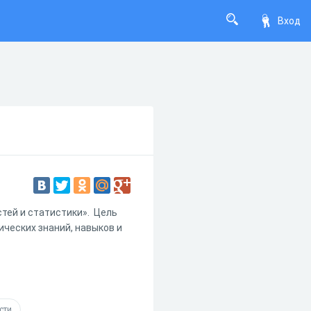
Вход
тей и статистики». Цель
ческих знаний, навыков и
сти