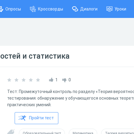
Опросы
Кроссворды
Диалоги
Уроки
остей и статистика
1
0
Тест: Промежуточный контроль по разделу «Теория вероятнос
тестирования: обнаружение у обучающегося основных теорети
практических умений.
Пройти тест
Образовательный тест
Математика
Теория вероятно