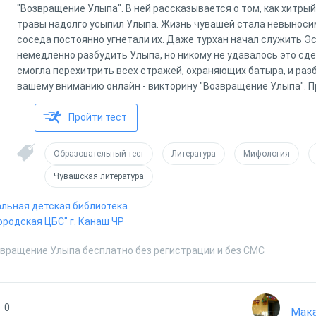
"Возвращение Улыпа". В ней рассказывается о том, как хитры
травы надолго усыпил Улыпа. Жизнь чувашей стала невыносим
соседа постоянно угнетали их. Даже турхан начал служить Э
немедленно разбудить Улыпа, но никому не удавалось это сд
смогла перехитрить всех стражей, охраняющих батыра, и раз
вашему вниманию онлайн - викторину "Возвращение Улыпа". П
Пройти тест
Образовательный тест
Литература
Мифология
Чувашская литература
льная детская библиотека
ородская ЦБС" г. Канаш ЧР
звращение Улыпа бесплатно без регистрации и без СМС
0
Мака