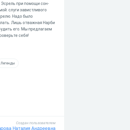
й Эсрель при помощи сон-
ой: слуги завистливого
срелю. Надо было
елать. Лишь отважная Нарби
будить его. Мы предлагаем
роверьте себя!
Легенды
Создан пользователем
рова Наталия Андреевна