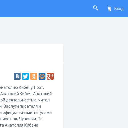
Вход
Анатолию Кибечу. Поэт,
 Анатолий Кибеч. Анатолий
кой деятельностью, читал
и. Заслуги писателя и
ми официальными титулами
 писатель Чувашии. По
ига Анатолия Кибеча