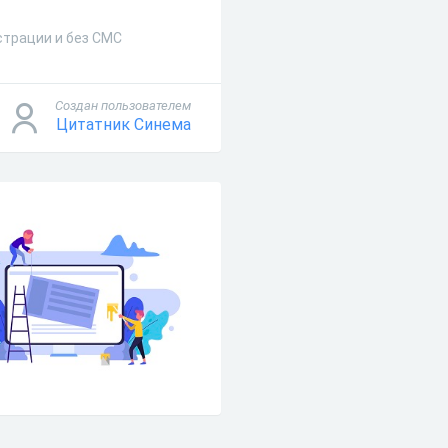
страции и без СМС
Создан пользователем
Цитатник Синема