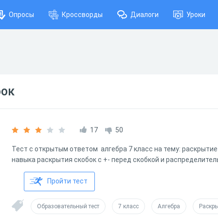
Опросы
Кроссворды
Диалоги
Уроки
бок
17
50
Тест с открытым ответом алгебра 7 класс на тему: раскрытие
навыка раскрытия скобок с +- перед скобкой и распределител
Пройти тест
Образовательный тест
7 класс
Алгебра
Раскры