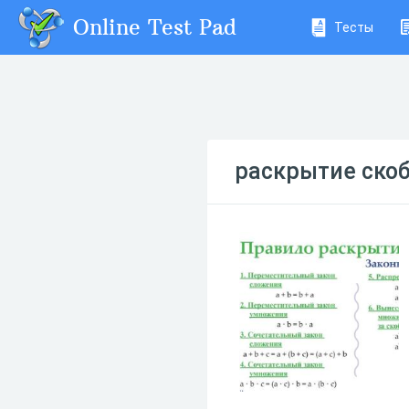
Online Test Pad
Тесты
раскрытие ско