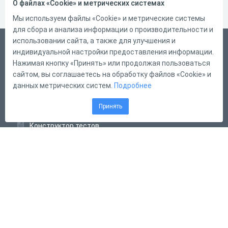
О файлах «Cookie» и метрических системах
Мы используем файлы «Cookie» и метрические системы
для сбора и анализа информации о производительности и
использовании сайта, а также для улучшения и
Русский
индивидуальной настройки предоставления информации.
Справка
Нажимая кнопку «Принять» или продолжая пользоваться
сайтом, вы соглашаетесь на обработку файлов «Cookie» и
Форма обратной связи
данных метрических систем.
Подробнее
Контакты
Принять
Тарифы
Конструктор тестов
Конструктор опросов
Конструктор кроссвордов
Диалоговые тренажёры
Комплексные задания
Система Дистанционного Обучения