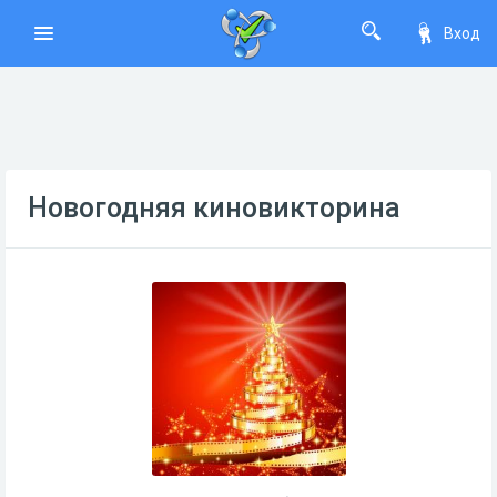
Вход
Новогодняя киновикторина