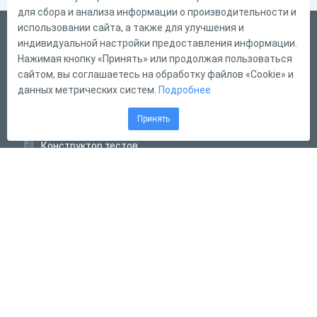
для сбора и анализа информации о производительности и
использовании сайта, а также для улучшения и
Русский
индивидуальной настройки предоставления информации.
Справка
Нажимая кнопку «Принять» или продолжая пользоваться
сайтом, вы соглашаетесь на обработку файлов «Cookie» и
Форма обратной связи
данных метрических систем.
Подробнее
Контакты
Принять
Тарифы
Конструктор тестов
Конструктор опросов
Конструктор кроссвордов
Диалоговые тренажёры
Комплексные задания
Система Дистанционного Обучения
2011 - 2026
Online Test Pad
Соглашение об использовании
Оферта
Политика обработки персональных данных