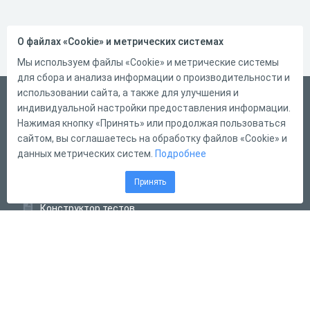
О файлах «Cookie» и метрических системах
Мы используем файлы «Cookie» и метрические системы
для сбора и анализа информации о производительности и
использовании сайта, а также для улучшения и
Русский
индивидуальной настройки предоставления информации.
Справка
Нажимая кнопку «Принять» или продолжая пользоваться
сайтом, вы соглашаетесь на обработку файлов «Cookie» и
Форма обратной связи
данных метрических систем.
Подробнее
Контакты
Принять
Тарифы
Конструктор тестов
Конструктор опросов
Конструктор кроссвордов
Диалоговые тренажёры
Комплексные задания