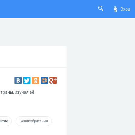
Вход
страны, изучая её
итие
Великобритания