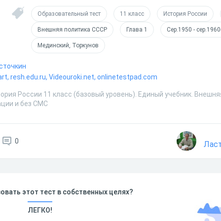
Образовательный тест
11 класс
История России
Внешняя политика СССР
Глава 1
Сер.1950 - сер.1960-
Мединский, Торкунов
асточкин
t, resh.edu.ru, Videouroki.net, onlinetestpad.com
ория России 11 класс (базовый уровень). Единый учебник. Внешняя
ации и без СМС
0
Ласт
овать этот тест в собственных целях?
ЛЕГКО!