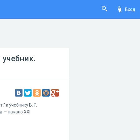
Вход
 учебник.
 к учебнику В. Р.
д — начало XXI