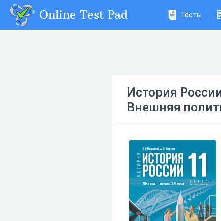
Online Test Pad
Тесты
История России
Внешняя полити