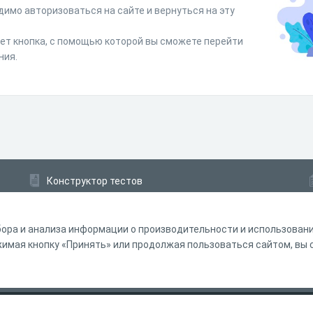
димо авторизоваться на сайте и вернуться на эту
дет кнопка, с помощью которой вы сможете перейти
ния.
Конструктор тестов
Конструктор опросов
Конструктор кроссвордов
ора и анализа информации о производительности и использовании
мая кнопку «Принять» или продолжая пользоваться сайтом, вы с
ферта
Политика обработки персональных данных