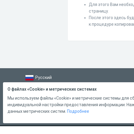
Для этого Вам необхо
страницу.
После этого здесь бу
к процедуре копирова
Русский
Справка
О файлах «Cookie» и метрических системах
Форма обратной связи
Мы используем файлы «Cookie» и метрические системы для сб
индивидуальной настройки предоставления информации. Нажи
Контакты
данных метрических систем.
Подробнее
Тарифы
2011 - 2026
Online Test Pad
Соглашение об использовании
О