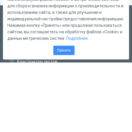
для сбора и анализа информации о производительности и
использовании сайта, а также для улучшения и
Русский
индивидуальной настройки предоставления информации.
Справка
Нажимая кнопку «Принять» или продолжая пользоваться
сайтом, вы соглашаетесь на обработку файлов «Cookie» и
Форма обратной связи
данных метрических систем.
Подробнее
Контакты
Принять
Тарифы
Конструктор тестов
Конструктор опросов
Конструктор кроссвордов
Диалоговые тренажёры
Комплексные задания
Система Дистанционного Обучения
2011 - 2026
Online Test Pad
Соглашение об использовании
Оферта
Политика обработки персональных данных