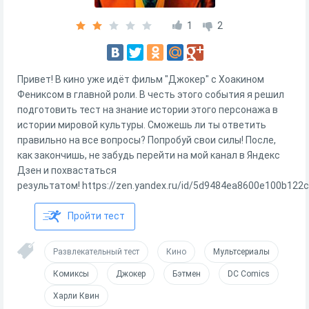
1
2
Привет! В кино уже идёт фильм "Джокер" с Хоакином
Фениксом в главной роли. В честь этого события я решил
подготовить тест на знание истории этого персонажа в
истории мировой культуры. Сможешь ли ты ответить
правильно на все вопросы? Попробуй свои силы! После,
как закончишь, не забудь перейти на мой канал в Яндекс
Дзен и похвастаться
результатом! https://zen.yandex.ru/id/5d9484ea8600e100b122
Пройти тест
Развлекательный тест
Кино
Мультсериалы
Комиксы
Джокер
Бэтмен
DC Comics
Харли Квин