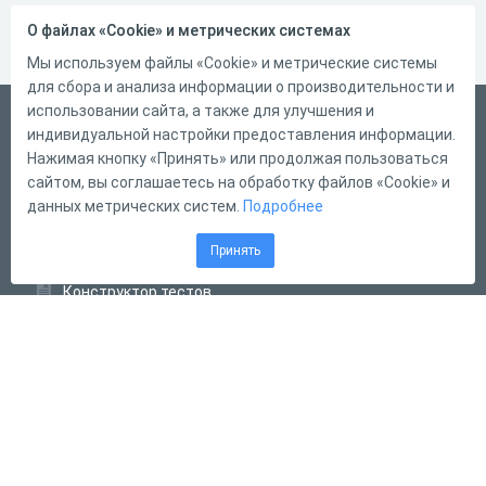
О файлах «Cookie» и метрических системах
Мы используем файлы «Cookie» и метрические системы
для сбора и анализа информации о производительности и
использовании сайта, а также для улучшения и
Русский
индивидуальной настройки предоставления информации.
Справка
Нажимая кнопку «Принять» или продолжая пользоваться
сайтом, вы соглашаетесь на обработку файлов «Cookie» и
Форма обратной связи
данных метрических систем.
Подробнее
Контакты
Принять
Тарифы
Конструктор тестов
Конструктор опросов
Конструктор кроссвордов
Диалоговые тренажёры
Комплексные задания
Система Дистанционного Обучения