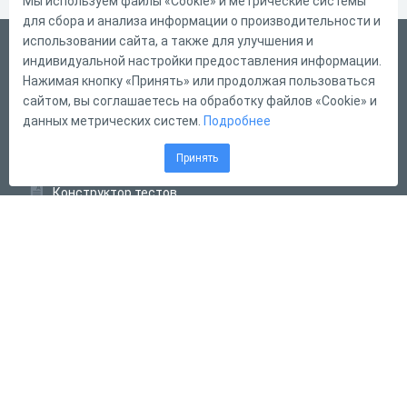
Мы используем файлы «Cookie» и метрические системы
для сбора и анализа информации о производительности и
использовании сайта, а также для улучшения и
Русский
индивидуальной настройки предоставления информации.
Справка
Нажимая кнопку «Принять» или продолжая пользоваться
сайтом, вы соглашаетесь на обработку файлов «Cookie» и
Форма обратной связи
данных метрических систем.
Подробнее
Контакты
Принять
Тарифы
Конструктор тестов
Конструктор опросов
Конструктор кроссвордов
Диалоговые тренажёры
Комплексные задания
Система Дистанционного Обучения
2011 - 2026
Online Test Pad
Соглашение об использовании
Оферта
Политика обработки персональных данных