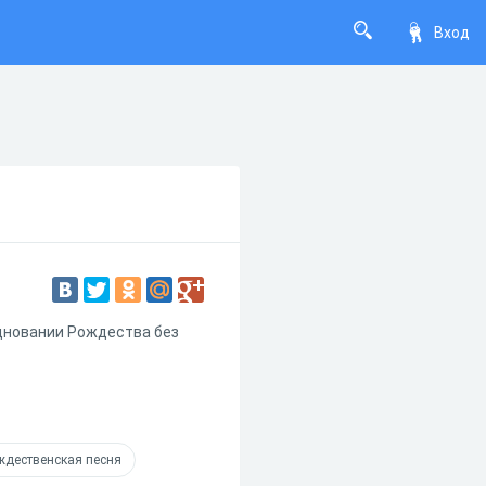
Вход
здновании Рождества без
ждественская песня