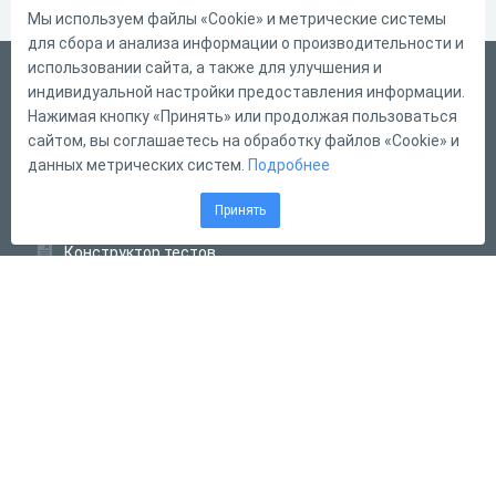
Мы используем файлы «Cookie» и метрические системы
для сбора и анализа информации о производительности и
использовании сайта, а также для улучшения и
Русский
индивидуальной настройки предоставления информации.
Справка
Нажимая кнопку «Принять» или продолжая пользоваться
сайтом, вы соглашаетесь на обработку файлов «Cookie» и
Форма обратной связи
данных метрических систем.
Подробнее
Контакты
Принять
Тарифы
Конструктор тестов
Конструктор опросов
Конструктор кроссвордов
Диалоговые тренажёры
Комплексные задания
Система Дистанционного Обучения
2011 - 2026
Online Test Pad
Соглашение об использовании
Оферта