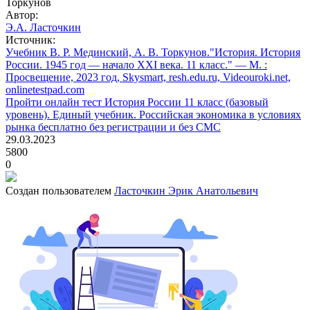
Торкунов
Автор:
Э.А. Ласточкин
Источник:
Учебник В. Р. Мединский, А. В. Торкунов."История. История
России. 1945 год — начало XXI века. 11 класс." — М. :
Просвещение, 2023 год, Skysmart, resh.edu.ru, Videouroki.net,
onlinetestpad.com
Пройти онлайн тест История России 11 класс (базовый
уровень). Единый учебник. Российская экономика в условиях
рынка бесплатно без регистрации и без СМС
29.03.2023
5800
0
Создан пользователем
Ласточкин Эрик Анатольевич