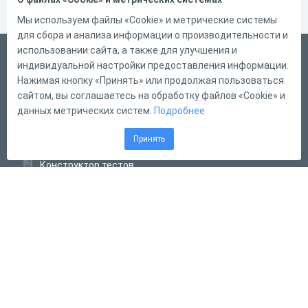
Мы используем файлы «Cookie» и метрические системы
для сбора и анализа информации о производительности и
использовании сайта, а также для улучшения и
Русский
индивидуальной настройки предоставления информации.
Справка
Нажимая кнопку «Принять» или продолжая пользоваться
сайтом, вы соглашаетесь на обработку файлов «Cookie» и
Форма обратной связи
данных метрических систем.
Подробнее
Контакты
Принять
Тарифы
Конструктор тестов
Конструктор опросов
Конструктор кроссвордов
Диалоговые тренажёры
Комплексные задания
Система Дистанционного Обучения