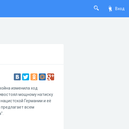
Вход
война изменила ход
тивостоял мощному натиску
нацистской Германии и её
 предлагает всем
".