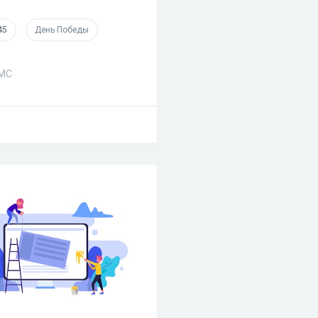
45
День Победы
СМС