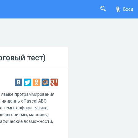
Вход
оговый тест)
м языке программирования
ния данных Pascal ABC
е темы: алфавит языка,
ие алгоритмы, массивы,
рафические возможности,