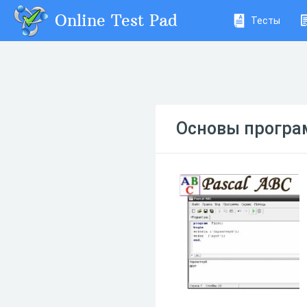
Online Test Pad
Тесты
Основы програм