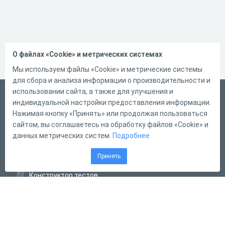
О файлах «Cookie» и метрических системах
Мы используем файлы «Cookie» и метрические системы
для сбора и анализа информации о производительности и
использовании сайта, а также для улучшения и
Русский
индивидуальной настройки предоставления информации.
Справка
Нажимая кнопку «Принять» или продолжая пользоваться
сайтом, вы соглашаетесь на обработку файлов «Cookie» и
Форма обратной связи
данных метрических систем.
Подробнее
Контакты
Принять
Тарифы
Конструктор тестов
Конструктор опросов
Конструктор кроссвордов
Диалоговые тренажёры