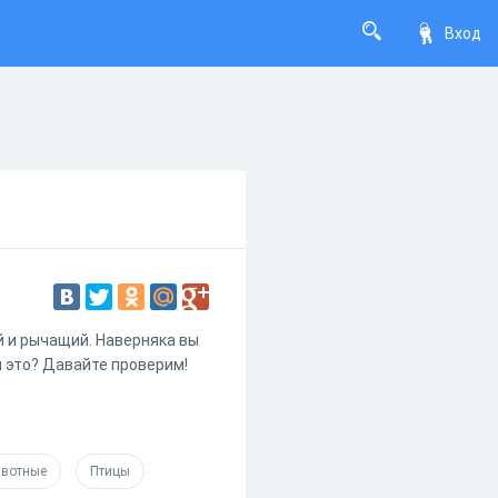
Вход
 и рычащий. Наверняка вы
и это? Давайте проверим!
вотные
Птицы