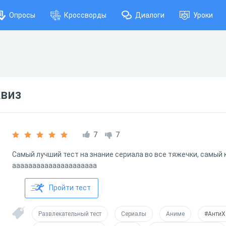
Опросы
Кроссворды
Диалоги
Уроки
квиз
7
7
Самый лучший тест на знание сериала во все тяжечки, самый к
ааааааааааааааааааааа
Пройти тест
Развлекательный тест
Сериалы
Аниме
#АнтиХ