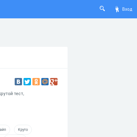
Вход
рутой тест,
айп
Круто