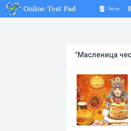
Online Test Pad
Тесты
"Масленица чес