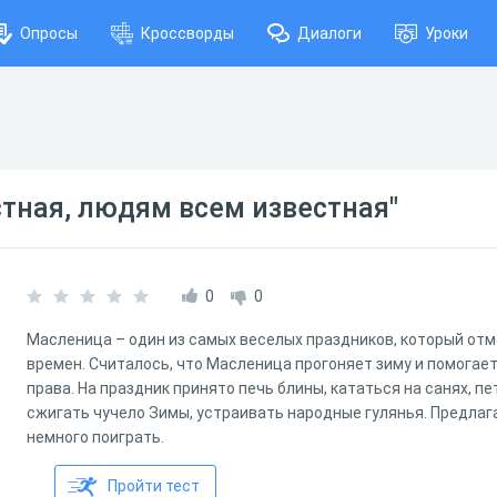
Опросы
Кроссворды
Диалоги
Уроки
тная, людям всем известная"
0
0
Масленица – один из самых веселых праздников, который отм
времен. Считалось, что Масленица прогоняет зиму и помогает
права. На праздник принято печь блины, кататься на санях, пе
сжигать чучело Зимы, устраивать народные гулянья. Предла
немного поиграть.
Пройти тест