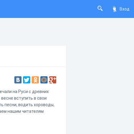
Вход
ечали на Руси с древних
 весне вступить в свои
ть песни, водить хороводы,
гаем нашим читателям