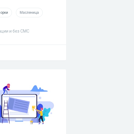
ворки
Масленица
ации и без СМС