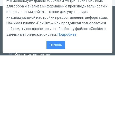
Мы используем файлы «Cookie» и метрические системы
для сбора и анализа информации о производительности и
использовании сайта, а также для улучшения и
Русский
индивидуальной настройки предоставления информации.
Справка
Нажимая кнопку «Принять» или продолжая пользоваться
сайтом, вы соглашаетесь на обработку файлов «Cookie» и
Форма обратной связи
данных метрических систем.
Подробнее
Контакты
Принять
Тарифы
Конструктор тестов
Конструктор опросов
Конструктор кроссвордов
Диалоговые тренажёры
Комплексные задания
Система Дистанционного Обучения
2011 - 2026
Online Test Pad
Соглашение об использовании
Оферта
Политика обработки персональных данных