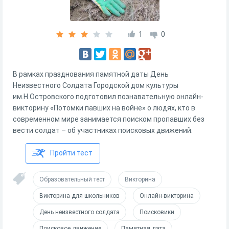
1
0
В рамках празднования памятной даты День
Неизвестного Солдата Городской дом культуры
им.Н.Островского подготовил познавательную онлайн-
викторину «Потомки павших на войне» о людях, кто в
современном мире занимается поиском пропавших без
вести солдат – об участниках поисковых движений.
Пройти тест
Образовательный тест
Викторина
Викторина для школьников
Онлайн-викторина
День неизвестного солдата
Поисковики
Поисковое движение
Памятная дата