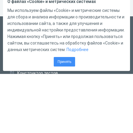
О файлах «Cookie» и метрических системах
Мы используем файлы «Cookie» и метрические системы
для сбора и анализа информации о производительности и
использовании сайта, а также для улучшения и
Русский
индивидуальной настройки предоставления информации.
Справка
Нажимая кнопку «Принять» или продолжая пользоваться
сайтом, вы соглашаетесь на обработку файлов «Cookie» и
Форма обратной связи
данных метрических систем.
Подробнее
Контакты
Принять
Тарифы
Конструктор тестов
Конструктор опросов
Конструктор кроссвордов
Диалоговые тренажёры
Комплексные задания
Система Дистанционного Обучения