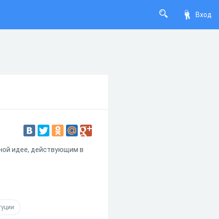
Вход
ной идее, действующим в
туции