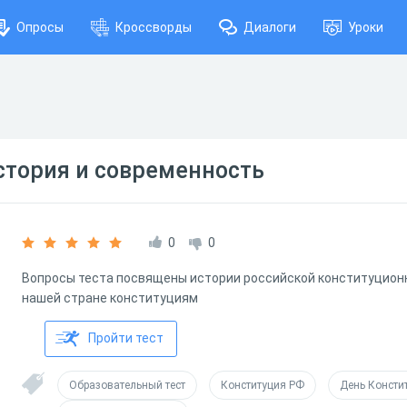
Опросы
Кроссворды
Диалоги
Уроки
стория и современность
0
0
Вопросы теста посвящены истории российской конституцион
нашей стране конституциям
Пройти тест
Образовательный тест
Конституция РФ
День Консти