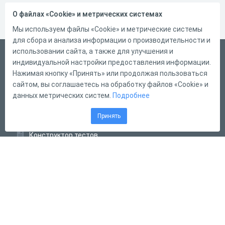
О файлах «Cookie» и метрических системах
Мы используем файлы «Cookie» и метрические системы
для сбора и анализа информации о производительности и
использовании сайта, а также для улучшения и
Русский
индивидуальной настройки предоставления информации.
Справка
Нажимая кнопку «Принять» или продолжая пользоваться
сайтом, вы соглашаетесь на обработку файлов «Cookie» и
Форма обратной связи
данных метрических систем.
Подробнее
Контакты
Принять
Тарифы
Конструктор тестов
Конструктор опросов
Конструктор кроссвордов
Диалоговые тренажёры
Комплексные задания
Система Дистанционного Обучения