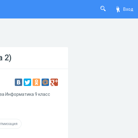
Вход
 2)
ова Информатика 9 класс
итмизация