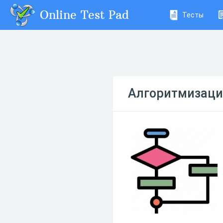
Online Test Pad
Тесты
Алгоритмизация