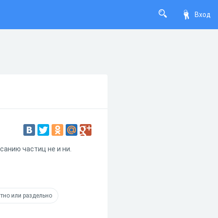
Вход
анию частиц не и ни.
итно или раздельно