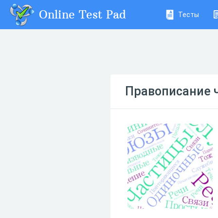
Online Test Pad
Тесты
Правописание ч