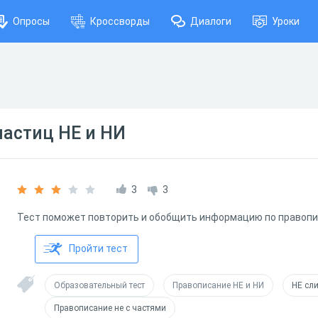
Опросы
Кроссворды
Диалоги
Уроки
астиц НЕ и НИ
3
3
Тест поможет повторить и обобщить информацию по правопис
Пройти тест
Образовательный тест
Правописание НЕ и НИ
НЕ сл
Правописание не с частями