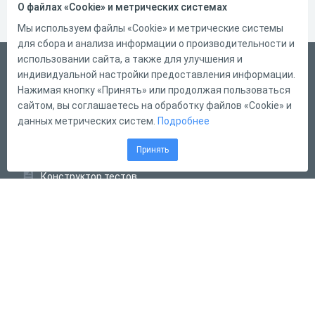
О файлах «Cookie» и метрических системах
Мы используем файлы «Cookie» и метрические системы
для сбора и анализа информации о производительности и
использовании сайта, а также для улучшения и
Русский
индивидуальной настройки предоставления информации.
Справка
Нажимая кнопку «Принять» или продолжая пользоваться
сайтом, вы соглашаетесь на обработку файлов «Cookie» и
Форма обратной связи
данных метрических систем.
Подробнее
Контакты
Принять
Тарифы
Конструктор тестов
Конструктор опросов
Конструктор кроссвордов
Диалоговые тренажёры
Комплексные задания
Система Дистанционного Обучения