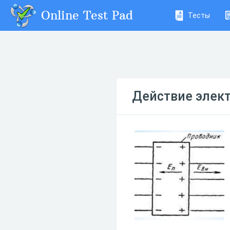
Online Test Pad
Тесты
Действие элект