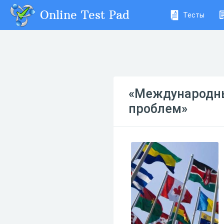
Online Test Pad
Тесты
«Международны
проблем»