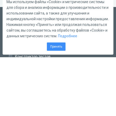
Мы используем файлы «Cookie» и метрические системы
для сбора и анализа информации о производительности и
использовании сайта, а также для улучшения и
Русский
индивидуальной настройки предоставления информации.
Справка
Нажимая кнопку «Принять» или продолжая пользоваться
сайтом, вы соглашаетесь на обработку файлов «Cookie» и
Форма обратной связи
данных метрических систем.
Подробнее
Контакты
Принять
Тарифы
Конструктор тестов
Конструктор опросов
Конструктор кроссвордов
Диалоговые тренажёры
Комплексные задания
Система Дистанционного Обучения
2011 - 2026
Online Test Pad
Соглашение об использовании
Оферта
Политика обработки персональных данных