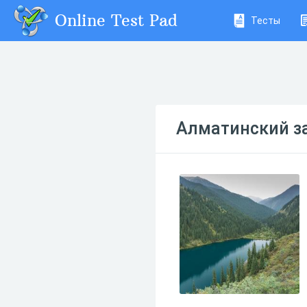
Online Test Pad
Тесты
Алматинский з