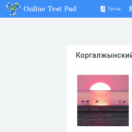
Online Test Pad
Тесты
Коргалжынский