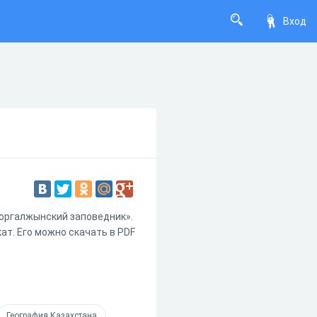
Вход
Коргалжынский заповедник».
ат. Его можно скачать в PDF
География Казахстана