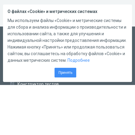
О файлах «Cookie» и метрических системах
Мы используем файлы «Cookie» и метрические системы
для сбора и анализа информации о производительности и
использовании сайта, а также для улучшения и
Русский
индивидуальной настройки предоставления информации.
Справка
Нажимая кнопку «Принять» или продолжая пользоваться
сайтом, вы соглашаетесь на обработку файлов «Cookie» и
Форма обратной связи
данных метрических систем.
Подробнее
Контакты
Принять
Тарифы
Конструктор тестов
Конструктор опросов
Конструктор кроссвордов
Диалоговые тренажёры
Комплексные задания
Система Дистанционного Обучения