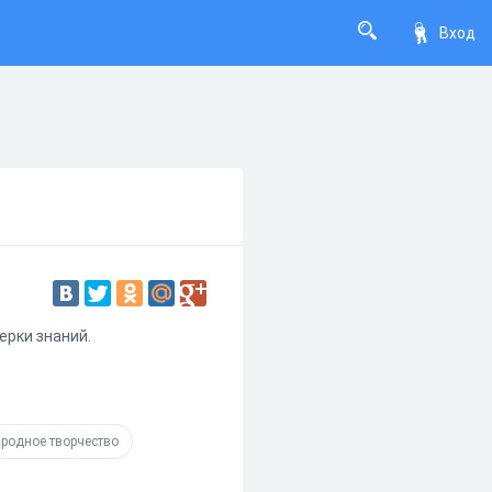
Вход
ерки знаний.
ародное творчество