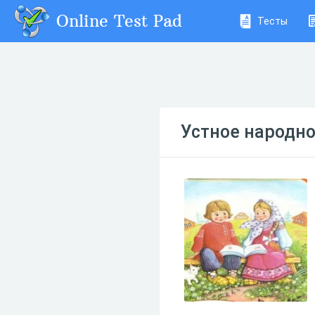
Online Test Pad
Тесты
Устное народно