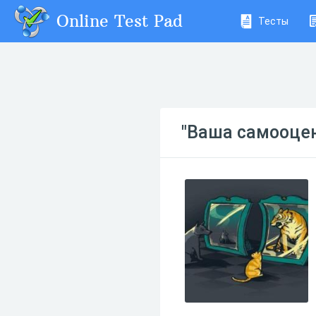
Online Test Pad
Тесты
"Ваша самооце