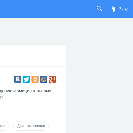
Вход
едению и эмоциональному
я?
ков
Для школьников