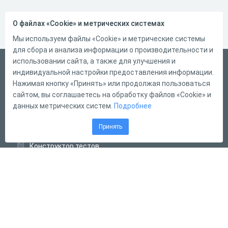
О файлах «Cookie» и метрических системах
Мы используем файлы «Cookie» и метрические системы
для сбора и анализа информации о производительности и
использовании сайта, а также для улучшения и
Русский
индивидуальной настройки предоставления информации.
Справка
Нажимая кнопку «Принять» или продолжая пользоваться
сайтом, вы соглашаетесь на обработку файлов «Cookie» и
Форма обратной связи
данных метрических систем.
Подробнее
Контакты
Принять
Тарифы
Конструктор тестов
Конструктор опросов
Конструктор кроссвордов
Диалоговые тренажёры
Комплексные задания
Система Дистанционного Обучения