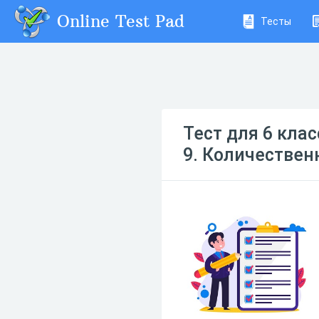
Online Test Pad
Тесты
Тест для 6 кла
9. Количественны