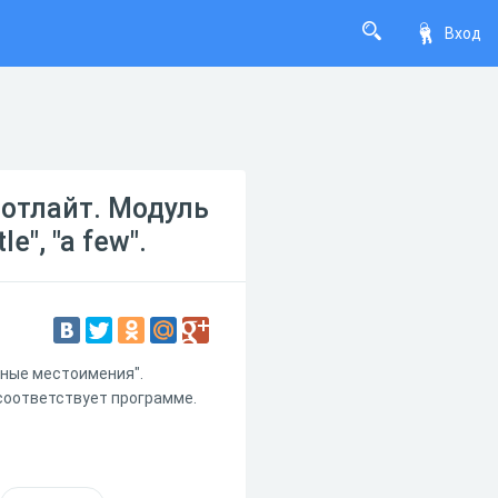
Вход
потлайт. Модуль
e", "a few".
нные местоимения".
соответствует программе.