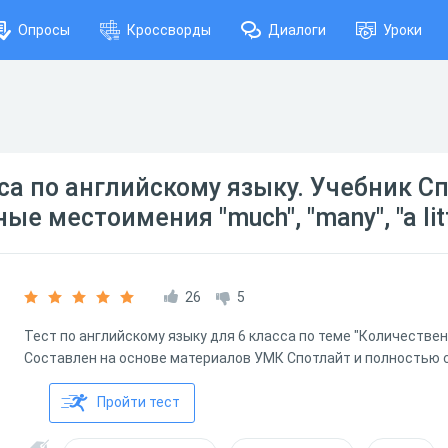
Опросы
Кроссворды
Диалоги
Уроки
сса по английскому языку. Учебник С
е местоимения "much", "many", "a littl
26
5
Тест по английскому языку для 6 класса по теме "Количестве
Составлен на основе материалов УМК Спотлайт и полностью 
Пройти тест