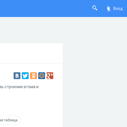
Вход
язь строения атома и
ая таблица