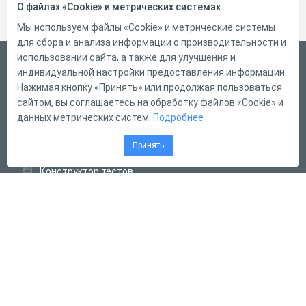
О файлах «Cookie» и метрических системах
Мы используем файлы «Cookie» и метрические системы
для сбора и анализа информации о производительности и
использовании сайта, а также для улучшения и
Русский
индивидуальной настройки предоставления информации.
Справка
Нажимая кнопку «Принять» или продолжая пользоваться
сайтом, вы соглашаетесь на обработку файлов «Cookie» и
Форма обратной связи
данных метрических систем.
Подробнее
Контакты
Принять
Тарифы
Конструктор тестов
Конструктор опросов
Конструктор кроссвордов
Диалоговые тренажёры
Комплексные задания
Система Дистанционного Обучения