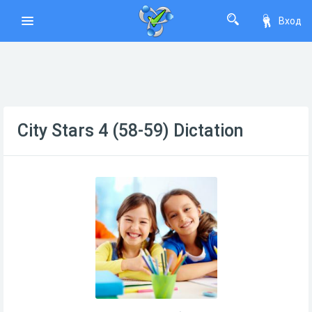
Вход
City Stars 4 (58-59) Dictation