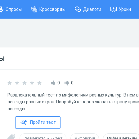
Опросы
Кроссворды
Диалоги
Уроки
ды
0
0
Развлекательный тест по мифологиям разных культур. В нем 
легенды разных стран. Попробуйте верно указать страну про
легенды.
Пройти тест
Развлекательный тест
Мифология
Мифы и легенды