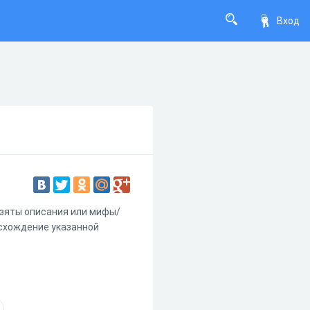
Вход
взяты описания или мифы/
исхождение указанной